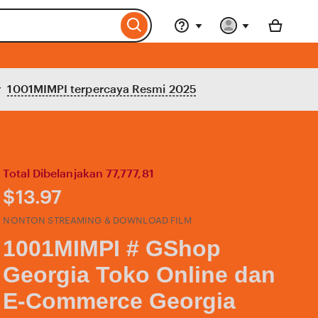
1001MIMPI terpercaya Resmi 2025
Total Dibelanjakan 77,777,81
Price:
$13.97
NONTON STREAMING & DOWNLOAD FILM
1001MIMPI # GShop
Georgia Toko Online dan
E-Commerce Georgia