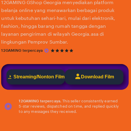
12GAMING GShop Georgia menyediakan platform
belanja online yang menawarkan berbagai produk
untuk kebutuhan sehari-hari, mulai dari elektronik,
fashion, hingga barang rumah tangga dengan
layanan pengiriman di wilayah Georgia.asa di
lingkungan Pemprov Sumbar.
5
12GAMING terpercaya
out
of
5
stars
Streaming/Nonton Film
Download Film
12GAMING terpercaya.
This seller consistently earned
5-star reviews, dispatched on time, and replied quickly
to any messages they received.