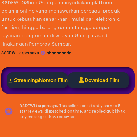
88DEWI GShop Georgia menyediakan platform
belanja online yang menawarkan berbagai produk
untuk kebutuhan sehari-hari, mulai dari elektronik,
fashion, hingga barang rumah tangga dengan
layanan pengiriman di wilayah Georgia.asa di
lingkungan Pemprov Sumbar.
5
88DEWI terpercaya
out
of
5
stars
Streaming/Nonton Film
Download Film
88DEWI terpercaya.
This seller consistently earned 5-
star reviews, dispatched on time, and replied quickly to
any messages they received.