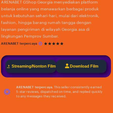
ARENABET GShop Georgia menyediakan platform
belanja online yang menawarkan berbagai produk
untuk kebutuhan sehari-hari, mulai dari elektronik,
fashion, hingga barang rumah tangga dengan
layanan pengiriman di wilayah Georgia.asa di
lingkungan Pemprov Sumbar.
5
ARENABET terpercaya
out
of
5
stars
Streaming/Nonton Film
Download Film
ARENABET terpercaya.
This seller consistently earned
5-star reviews, dispatched on time, and replied quickly
to any messages they received.