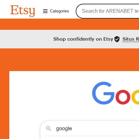
Skip
Search
Etsy
to
Categories
for
Content
items
or
shops
Shop confidently on Etsy
Situs 