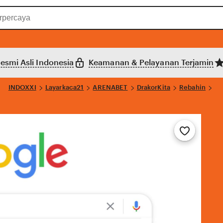
Resmi Asli Indonesia
Keamanan & Pelayanan Terjamin
INDOXXI
Layarkaca21
ARENABET
DrakorKita
Rebahin