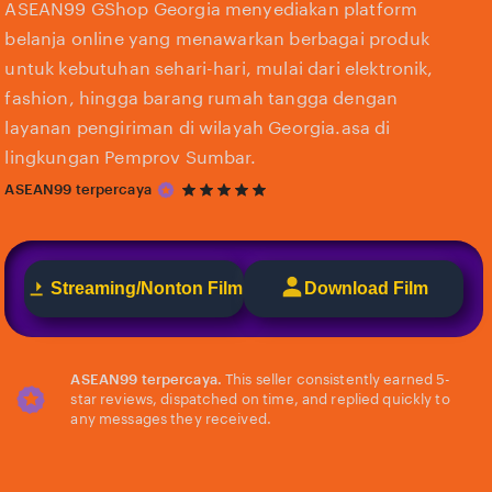
ASEAN99 GShop Georgia menyediakan platform
belanja online yang menawarkan berbagai produk
untuk kebutuhan sehari-hari, mulai dari elektronik,
fashion, hingga barang rumah tangga dengan
layanan pengiriman di wilayah Georgia.asa di
lingkungan Pemprov Sumbar.
5
ASEAN99 terpercaya
out
of
5
stars
Streaming/Nonton Film
Download Film
ASEAN99 terpercaya.
This seller consistently earned 5-
star reviews, dispatched on time, and replied quickly to
any messages they received.