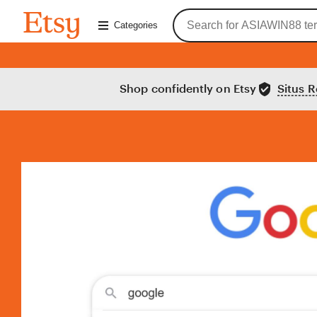
Skip
Search
Etsy
to
Categories
for
Content
items
or
shops
Shop confidently on Etsy
Situs R