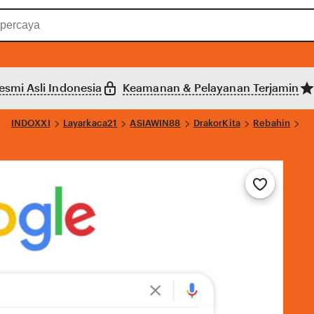
esmi Asli Indonesia
Keamanan & Pelayanan Terjamin
INDOXXI
Layarkaca21
ASIAWIN88
DrakorKita
Rebahin