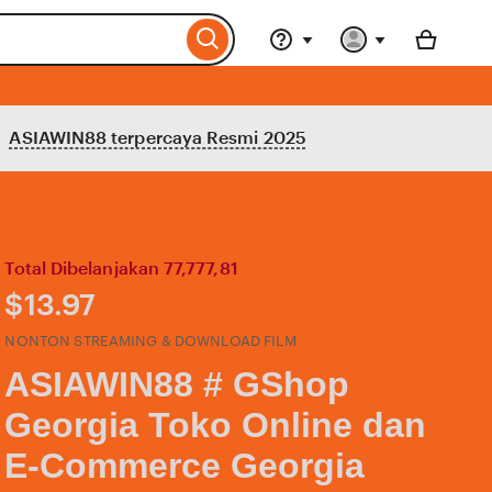
ASIAWIN88 terpercaya Resmi 2025
Total Dibelanjakan 77,777,81
Price:
$13.97
NONTON STREAMING & DOWNLOAD FILM
ASIAWIN88 # GShop
Georgia Toko Online dan
E-Commerce Georgia