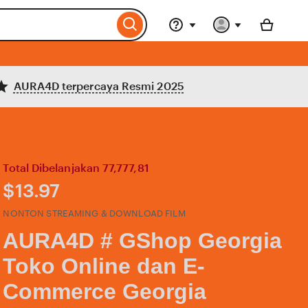
AURA4D terpercaya Resmi 2025
Total Dibelanjakan 77,777,81
Price:
$13.97
NONTON STREAMING & DOWNLOAD FILM
AURA4D # GShop Georgia
Toko Online dan E-
Commerce Georgia