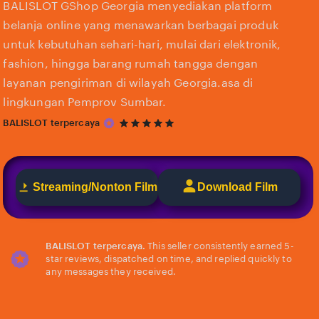
BALISLOT GShop Georgia menyediakan platform
belanja online yang menawarkan berbagai produk
untuk kebutuhan sehari-hari, mulai dari elektronik,
fashion, hingga barang rumah tangga dengan
layanan pengiriman di wilayah Georgia.asa di
lingkungan Pemprov Sumbar.
5
BALISLOT terpercaya
out
of
5
stars
Streaming/Nonton Film
Download Film
BALISLOT terpercaya.
This seller consistently earned 5-
star reviews, dispatched on time, and replied quickly to
any messages they received.