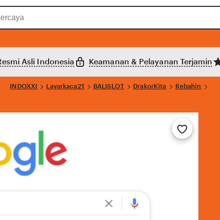
Resmi Asli Indonesia
Keamanan & Pelayanan Terjamin
INDOXXI
Layarkaca21
BALISLOT
DrakorKita
Rebahin