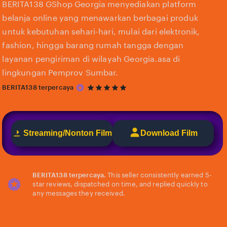
BERITA138 GShop Georgia menyediakan platform
belanja online yang menawarkan berbagai produk
untuk kebutuhan sehari-hari, mulai dari elektronik,
fashion, hingga barang rumah tangga dengan
layanan pengiriman di wilayah Georgia.asa di
lingkungan Pemprov Sumbar.
5
BERITA138 terpercaya
out
of
5
stars
Streaming/Nonton Film
Download Film
BERITA138 terpercaya.
This seller consistently earned 5-
star reviews, dispatched on time, and replied quickly to
any messages they received.