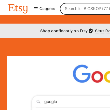
Skip
Search
Etsy
to
Categories
for
Content
items
or
shops
Shop confidently on Etsy
Situs R