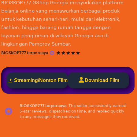
BIOSKOP777 GShop Georgia menyediakan platform
belanja online yang menawarkan berbagai produk
untuk kebutuhan sehari-hari, mulai dari elektronik,
fashion, hingga barang rumah tangga dengan
layanan pengiriman di wilayah Georgia.asa di
lingkungan Pemprov Sumbar.
5
BIOSKOP777 terpercaya
out
of
5
stars
Streaming/Nonton Film
Download Film
BIOSKOP777 terpercaya.
This seller consistently earned
5-star reviews, dispatched on time, and replied quickly
to any messages they received.