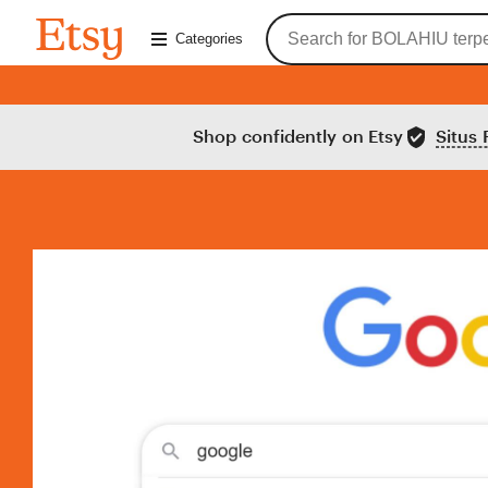
Skip
Search
Etsy
to
Categories
for
Content
items
or
shops
Shop confidently on Etsy
Situs 