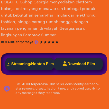
BOLAHIU GShop Georgia menyediakan platform
belanja online yang menawarkan berbagai produk
untuk kebutuhan sehari-hari, mulai dari elektronik,
fashion, hingga barang rumah tangga dengan
layanan pengiriman di wilayah Georgia.asa di
lingkungan Pemprov Sumbar.
5
BOLAHIU terpercaya
out
of
5
stars
Streaming/Nonton Film
Download Film
BOLAHIU terpercaya.
This seller consistently earned 5-
star reviews, dispatched on time, and replied quickly to
any messages they received.