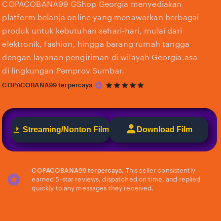
COPACOBANA99 GShop Georgia menyediakan
platform belanja online yang menawarkan berbagai
produk untuk kebutuhan sehari-hari, mulai dari
elektronik, fashion, hingga barang rumah tangga
dengan layanan pengiriman di wilayah Georgia.asa
di lingkungan Pemprov Sumbar.
5
COPACOBANA99 terpercaya
out
of
5
stars
Streaming/Nonton Film
Download Film
COPACOBANA99 terpercaya.
This seller consistently
earned 5-star reviews, dispatched on time, and replied
quickly to any messages they received.