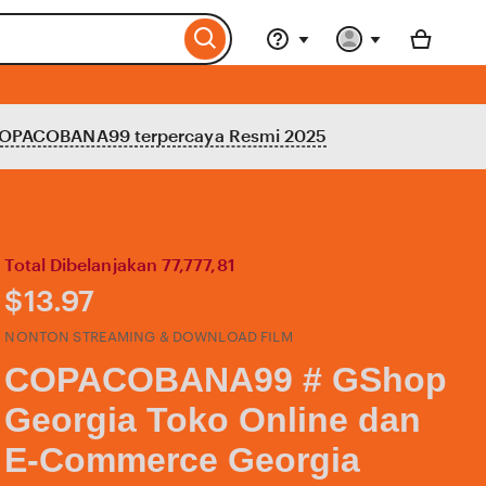
OPACOBANA99 terpercaya Resmi 2025
Total Dibelanjakan 77,777,81
Price:
$13.97
NONTON STREAMING & DOWNLOAD FILM
COPACOBANA99 # GShop
Georgia Toko Online dan
E-Commerce Georgia