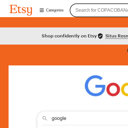
Skip
Search
Etsy
to
Categories
for
Content
items
or
shops
Shop confidently on Etsy
Situs Resm