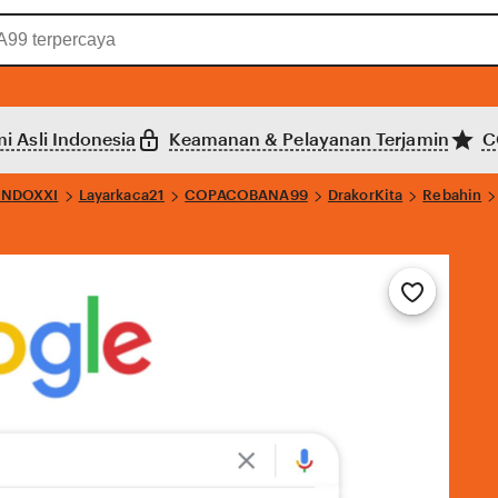
i Asli Indonesia
Keamanan & Pelayanan Terjamin
C
INDOXXI
Layarkaca21
COPACOBANA99
DrakorKita
Rebahin