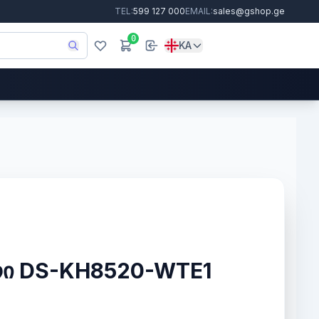
TEL:
599 127 000
EMAIL:
sales@gshop.ge
0
KA
ი DS-KH8520-WTE1