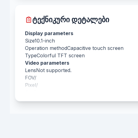
ტექნიკური დეტალები
Display parameters
Size
10.1-inch
Operation method
Capacitive touch screen
Type
Colorful TFT screen
Video parameters
Lens
Not supported.
FOV
/
Pixel
/
Audio parameters
Audio quality
Noise suppression and echo cancel
Network parameters
Communication protocol
TCP/IP, SIP, RTSP
Wired network
10/100 Mbps self-adaptive
Wi-Fi
Wi-Fi 802.11 b/g/n
Bluetooth
/