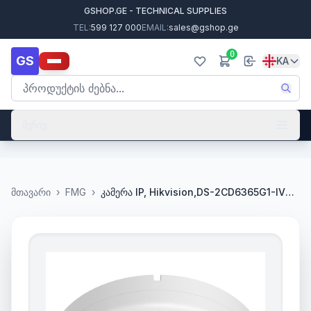
GSHOP.GE - TECHNICAL SUPPLIES
TEL:
599 127 000
EMAIL:
sales@gshop.ge
0
GS
KA
მენიუ
მთავარი
›
FMG
›
კამერა IP, Hikvision,DS-2CD6365G1-IVS(1.16mm), 6 MP PanoVu Series, DeepinView Fisheye Network Camera,Heatmap