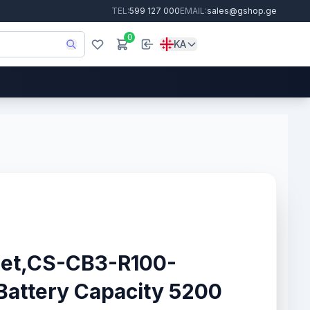
TEL:
599 127 000
EMAIL:
sales@gshop.ge
0
KA
llet,CS-CB3-R100-
ttery Capacity 5200