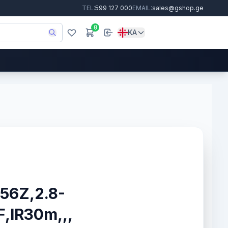
TEL:
599 127 000
EMAIL:
sales@gshop.ge
0
KA
256Z,2.8-
F,IR30m,,,