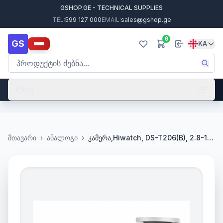
GSHOP.GE - TECHNICAL SUPPLIES
TEL:
599 127 000
EMAIL:
sales@gshop.ge
0
GS
KA
მენიუ
მთავარი
›
ანალოგი
›
კამერა,Hiwatch, DS-T206(B), 2.8-12mm,HDTVI,2mp,Bullet,Fix,IR40m,,