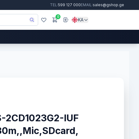
TEL:
599 127 000
EMAIL:
sales@gshop.ge
0
KA
DS-2CD1023G2-IUF
30m,,Mic,SDcard,