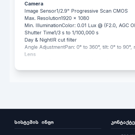
Camera
Image Sensor
1/2.9" Progressive Scan CMOS
Max. Resolution
1920 × 1080
Min. Illumination
Color: 0.01 Lux @ (F2.0, AGC O
Shutter Time
1/3 s to 1/100,000 s
Day & Night
IR cut filter
Angle Adjustment
Pan: 0° to 360°, tilt: 0° to 90°,
Lens
Lens Type
Fixed focal lens, 2.8 and 4 mm option
Focal Length & FOV
2.8 mm, horizontal FOV 104°, vertical FOV 58°, 
4 mm, horizontal FOV 81°, vertical FOV 43°, di
Lens Mount
M12
Iris Type
Fixed
Aperture
F2.0
DORI
DORI
სისტემის ინფო
კონტაქტე
2.8 mm, D: 42 m, O: 16 m, R: 8 m, I: 4 m
4 mm, D: 57 m, O: 22 m, R: 11 m, I: 5 m