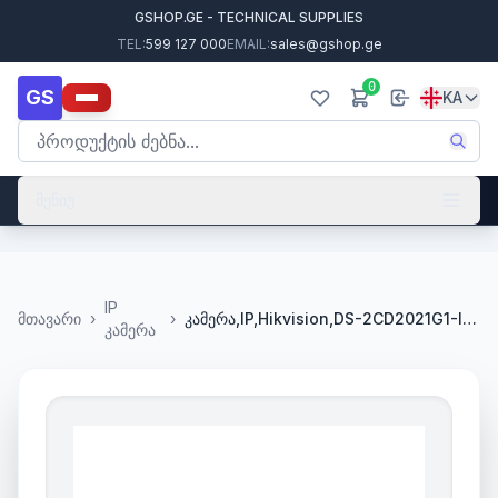
GSHOP.GE - TECHNICAL SUPPLIES
TEL:
599 127 000
EMAIL:
sales@gshop.ge
0
GS
KA
მენიუ
IP
მთავარი
›
›
კამერა,IP,Hikvision,DS-2CD2021G1-I(C),2.8mm,2mp,Bullet,IR30m,,,SDcard,
კამერა