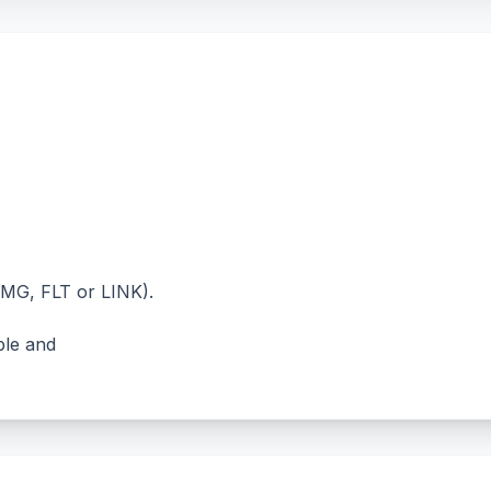
EMG, FLT or LINK).
ble and
.