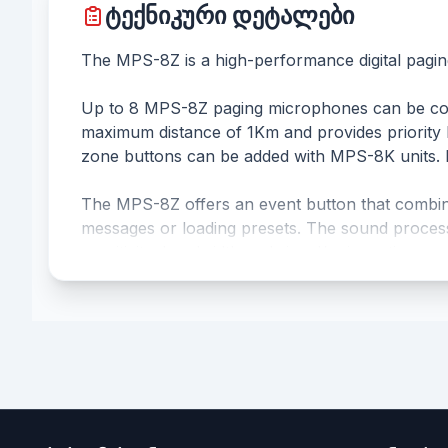
ტექნიკური დეტალები
The MPS-8Z is a high-performance digital pagin
Up to 8 MPS-8Z paging microphones can be conn
maximum distance of 1Km and provides priority l
zone buttons can be added with MPS-8K units. It 
The MPS-8Z offers an event button that combine
messages or loading presets. The sound processin
sensitivity, bandwidth and signal/noise ratio.
It has an iron chassis to provide superior stabil