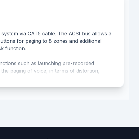
 system via CAT5 cable. The ACSI bus allows a
uttons for paging to 8 zones and additional
ck function.
unctions such as launching pre-recorded
he paging of voice, in terms of distortion,
or intensive use.