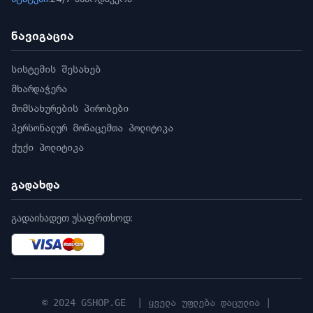
Recording Technology
- ჩაწერის ტექნოლოგია
Cache Size
- ქეშის ზომა
ნავიგაცია
Warranty
- გარანტია
3-Year Limited Warranty
- 3-წლიანი
სისტემის შესახებ
შეზღუდული გარანტია
მხარდაჭერა
Dimensions (L x W x H)
- ზომები (სიგრძე x
სიგანე x სიმაღლე)
მომსახურების პირობები
Weight
- წონა
პერსონალურ მონაცემთა პოლიტიკა
Model Number
- მოდელის ნომერი
ქუქი პოლიტიკა
Operating Temperature
- ოპერირების
ტემპერატურა
გადახდა
Non-Operating Temperature
-
არაოპერირებადი ტემპერატურა
გადაიხადეთ უსაფრთხოდ:
Certifications
- სერტიფიკატები
© 2024 GSHOP.GE | ყველა უფლება დაცულია |