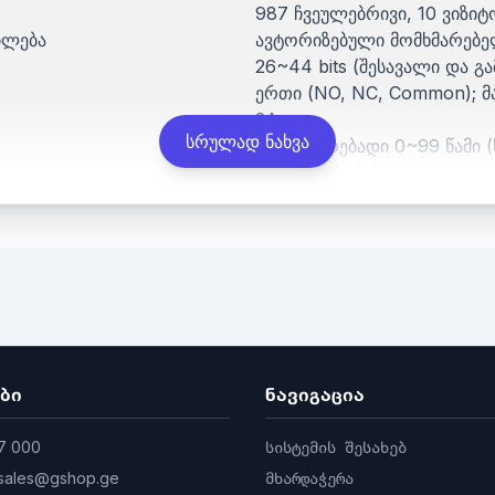
987 ჩვეულებრივი, 10 ვიზიტო
ილება
ავტორიზებული მომხმარებ
26~44 bits (შესავალი და გ
ერთი (NO, NC, Common);
მ
2A
სრულად ნახვა
რეგულირებადი 0~99 წამი (
ABS პლასტმასი
-40°C-დან +60°C-მდე
12.2 სმ (სიმაღლე) x 5.0 სმ (
ბი
ნავიგაცია
7 000
სისტემის შესახებ
sales@gshop.ge
მხარდაჭერა