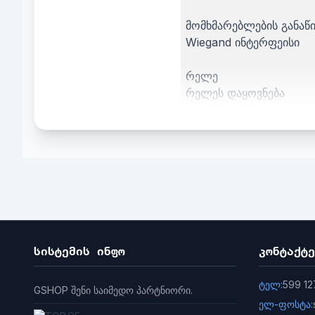
მომხმარებლების განაწ
Wiegand ინტერფეისი
რელე
რელეს დაყოვნება
კორპუსის მასალა
სამუშაო ტემპერატურა
ზომები
სისტემის ინფო
კონტაქტე
ტელ:
599 12
GSHOP შენი საიმედო პარტნიორი.
ელ-ფოსტა: