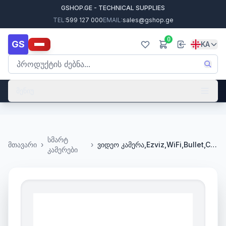
GSHOP.GE - TECHNICAL SUPPLIES
TEL:
599 127 000
EMAIL:
sales@gshop.ge
0
GS
KA
მენიუ
სმარტ
მთავარი
›
›
ვიდეო კამერა,Ezviz,WiFi,Bullet,CS-H3C-R100-1K2WF,2.8mm,
კამერები