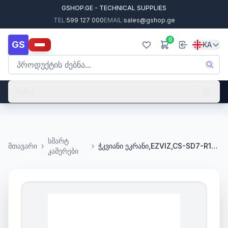
GSHOP.GE - TECHNICAL SUPPLIES
TEL:
599 127 000
EMAIL:
sales@gshop.ge
0
GS
KA
მენიუ
სმარტ
მთავარი
›
›
ჭკვიანი ეკრანი,EZVIZ,CS-SD7-R100-1WTC, 7inch,Battery4600mAh,
კამერები