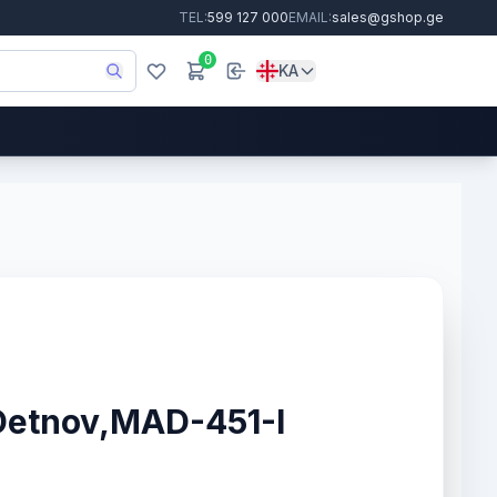
TEL:
599 127 000
EMAIL:
sales@gshop.ge
0
KA
Detnov,MAD-451-I