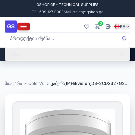
GSHOP.GE - TECHNICAL SUPPLIES
TEL:
599 127 000
EMAIL:
sales@gshop.ge
0
GS
KA
მენიუ
მთავარი
›
ColorVu
›
კამერა,IP,Hikvision,DS-2CD2327G2-L(C),2.8mm,2mp,Turret,WL30m,ColorVu,,SDcard,