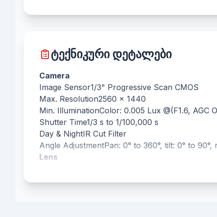
ტექნიკური დეტალები
Camera
Image Sensor
1/3" Progressive Scan CMOS
Max. Resolution
2560 × 1440
Min. Illumination
Color: 0.005 Lux @(F1.6, AGC O
Shutter Time
1/3 s to 1/100,000 s
Day & Night
IR Cut Filter
Angle Adjustment
Pan: 0° to 360°, tilt: 0° to 90°,
Lens
Lens Type
Varifocal lens, motor-driven lens, 2.8
Focal Length & FOV
2.8 to 12 mm: horizontal FOV
Lens Mount
Ø14
Iris Type
Fixed
Aperture
F1.6