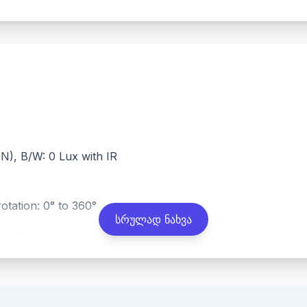
N), B/W: 0 Lux with IR
 rotation: 0° to 360°
სრულად ნახვა
 to 12 mm
 102° to 31°, vertical FOV 55° to 18°, diagonal FOV 122° to 