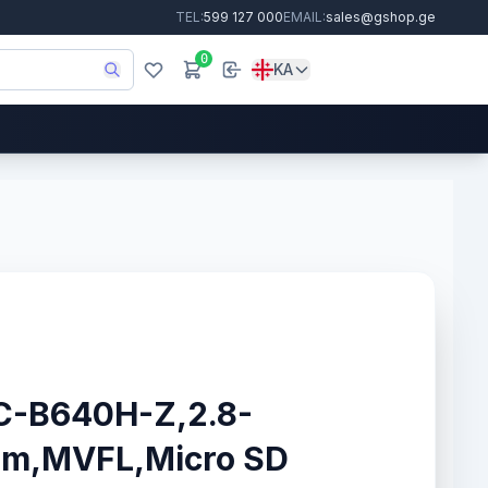
TEL:
599 127 000
EMAIL:
sales@gshop.ge
0
KA
PC-B640H-Z,2.8-
0m,MVFL,Micro SD