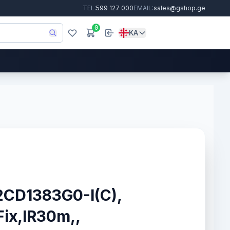
TEL:
599 127 000
EMAIL:
sales@gshop.ge
0
KA
-2CD1383G0-I(C),
ix,IR30m,,